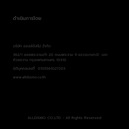
ดำเนินการโดย
บริษัท ออลล์ดิสโม่ จำกัด
362/1 ซอยพระรามเก้า 20 ถนนพระราม 9 แขวงบางกะปิ เขต
ห้วยขวาง กรุงเพทมหานคร 10310
นิติบุคคลเลขที่ 0105561027203
www.alldismo.co.th
ALLDISMO CO.,LTD. - All Rights Reserved