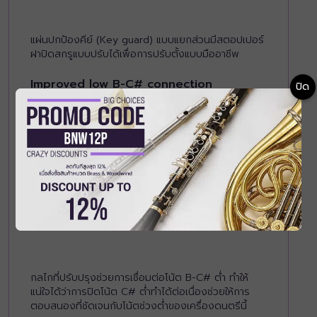
แผ่นปกป้องคีย์ (Key guard) แบบแยกส่วนมีสตอปเปอร์
ฝาปิดสกรูแบบปรับได้เพื่อการปรับตั้งแบบมืออาชีพ
Improved low B-C# connection
ปิด
กลไกที่ปรับปรุงช่วยการเชื่อมต่อโน้ต B-C# ต่ำ ทำให้
แน่ใจได้ว่าการปิดโน้ต C# ต่ำทำได้ต่อเนื่องช่วยให้การ
ตอบสนองที่ชัดเจนกับโน้ตช่วงต่ำของเครื่องดนตรีนี้