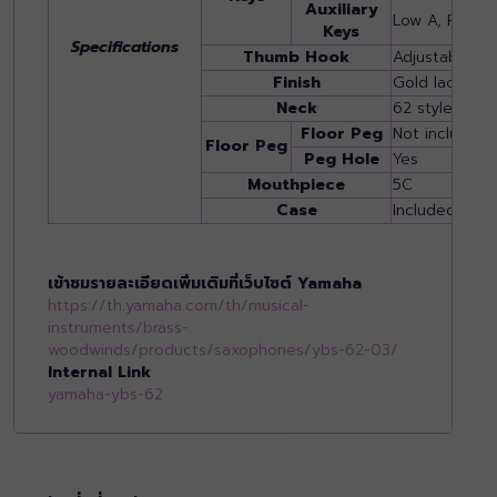
Auxiliary
Low A, Front 
Keys
Specifications
Thumb Hook
Adjustable
Finish
Gold lacquer
Neck
62 style
Floor Peg
Not included
Floor Peg
Peg Hole
Yes
Mouthpiece
5C
Case
Included
เข้าชมรายละเอียดเพิ่มเติมที่เว็บไซต์ Yamaha
https://th.yamaha.com/th/musical-
instruments/brass-
woodwinds/products/saxophones/ybs-62-03/
Internal Link
yamaha-ybs-62