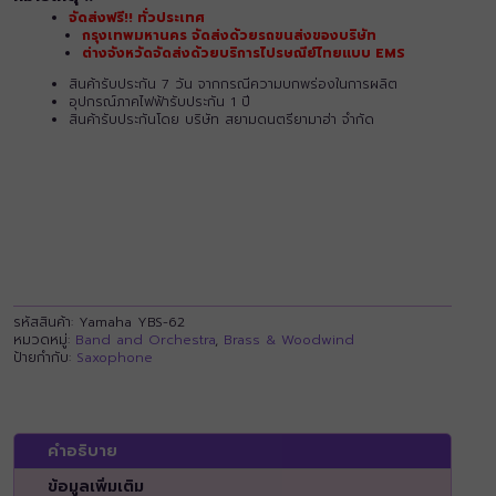
จัดส่งฟรี!! ทั่วประเทศ
กรุงเทพมหานคร จัดส่งด้วยรถขนส่งของบริษัท
ต่างจังหวัดจัดส่งด้วยบริการไปรษณีย์ไทยแบบ EMS
สินค้ารับประกัน 7 วัน จากกรณีความบกพร่องในการผลิต
อุปกรณ์ภาคไฟฟ้ารับประกัน 1 ปี
สินค้ารับประกันโดย บริษัท สยามดนตรียามาฮ่า จำกัด
รหัสสินค้า:
Yamaha YBS-62
หมวดหมู่:
Band and Orchestra
,
Brass & Woodwind
ป้ายกำกับ:
Saxophone
คำอธิบาย
ข้อมูลเพิ่มเติม