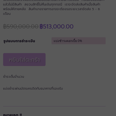
แล้วไม่มีสินค้า สงวนสิทธิ์ไม่คืนเงินทุกกรณี เราจะจัดส่งสินค้าเมื่อสินค้า
พร้อมให้ภายหลัง สินค้าบางรายการอาจจะต้องรอระยะเวลาจัดส่ง 5 - 6
เดือน
Original
Current
฿
590,000.00
฿
513,000.00
price
price
was:
is:
฿590,000.00.
฿513,000.00.
รูปแบบการชำระเงิน
หยิบใส่ตะกร้า
ชำระเต็มจำนวน
แบ่งชำระผ่านบัตรเครดิตกับธนาคารที่รองรับ
หมายเหตุ !!