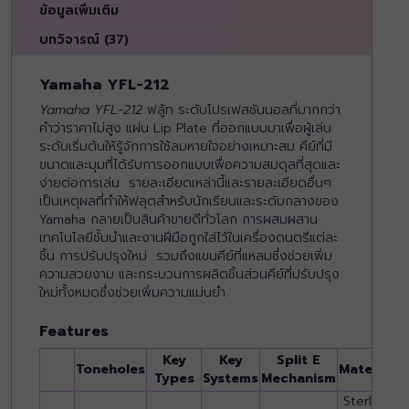
ข้อมูลเพิ่มเติม
บทวิจารณ์ (37)
Yamaha YFL-212
Yamaha YFL-212
ฟลู้ท ระดับโปรเฟสชันนอลที่มากกว่า
คำว่าราคาไม่สูง แผ่น Lip Plate ที่ออกแบบมาเพื่อผู้เล่น
ระดับเริ่มต้นให้รู้จักการใช้ลมหายใจอย่างเหมาะสม คีย์ที่มี
ขนาดและมุมที่ได้รับการออกแบบเพื่อความสมดุลที่สุดและ
ง่ายต่อการเล่น รายละเอียดเหล่านี้และรายละเอียดอื่นๆ
เป็นเหตุผลที่ทำให้ฟลุตสำหรับนักเรียนและระดับกลางของ
Yamaha กลายเป็นสินค้าขายดีทั่วโลก การผสมผสาน
เทคโนโลยีชั้นนำและงานฝีมือถูกใส่ไว้ในเครื่องดนตรีแต่ละ
ชิ้น การปรับปรุงใหม่ รวมถึงแขนคีย์ที่แหลมซึ่งช่วยเพิ่ม
ความสวยงาม และกระบวนการผลิตชิ้นส่วนคีย์ที่ปรับปรุง
ใหม่ทั้งหมดซึ่งช่วยเพิ่มความแม่นยำ
Features
Key
Key
Split E
Toneholes
Material
P
Types
Systems
Mechanism
Sterling