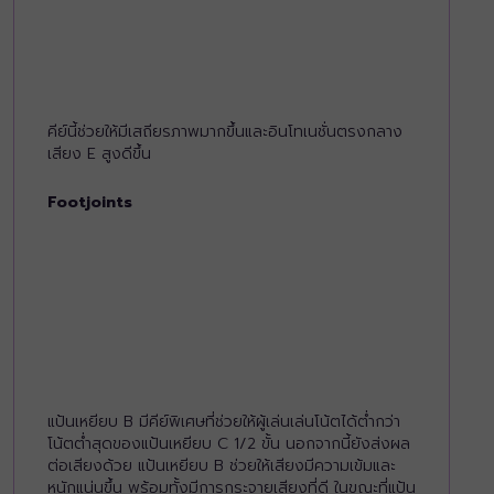
คีย์นี้ช่วยให้มีเสถียรภาพมากขึ้นและอินโทเนชั่นตรงกลาง
เสียง E สูงดีขึ้น
Footjoints
แป้นเหยียบ B มีคีย์พิเศษที่ช่วยให้ผู้เล่นเล่นโน้ตได้ต่ำกว่า
โน้ตต่ำสุดของแป้นเหยียบ C 1/2 ขั้น นอกจากนี้ยังส่งผล
ต่อเสียงด้วย แป้นเหยียบ B ช่วยให้เสียงมีความเข้มและ
หนักแน่นขึ้น พร้อมทั้งมีการกระจายเสียงที่ดี ในขณะที่แป้น