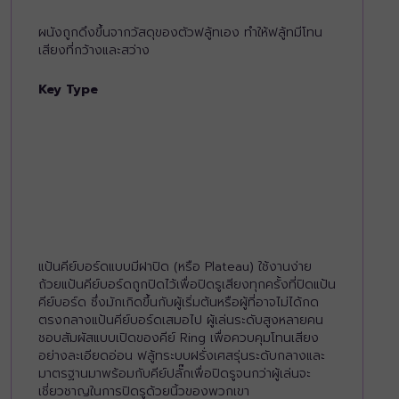
ผนังถูกดึงขึ้นจากวัสดุของตัวฟลู้ทเอง ทำให้ฟลู้ทมีโทน
เสียงที่กว้างและสว่าง
Key Type
แป้นคีย์บอร์ดแบบมีฝาปิด (หรือ Plateau) ใช้งานง่าย
ถ้วยแป้นคีย์บอร์ดถูกปิดไว้เพื่อปิดรูเสียงทุกครั้งที่ปิดแป้น
คีย์บอร์ด ซึ่งมักเกิดขึ้นกับผู้เริ่มต้นหรือผู้ที่อาจไม่ได้กด
ตรงกลางแป้นคีย์บอร์ดเสมอไป ผู้เล่นระดับสูงหลายคน
ชอบสัมผัสแบบเปิดของคีย์ Ring เพื่อควบคุมโทนเสียง
อย่างละเอียดอ่อน ฟลู้ทระบบฝรั่งเศสรุ่นระดับกลางและ
มาตรฐานมาพร้อมกับคีย์ปลั๊กเพื่อปิดรูจนกว่าผู้เล่นจะ
เชี่ยวชาญในการปิดรูด้วยนิ้วของพวกเขา