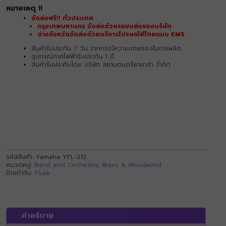
หมายเหตุ !!
จัดส่งฟรี!! ทั่วประเทศ
กรุงเทพมหานคร จัดส่งด้วยรถขนส่งของบริษัท
ต่างจังหวัดจัดส่งด้วยบริการไปรษณีย์ไทยแบบ EMS
สินค้ารับประกัน 7 วัน จากกรณีความบกพร่องในการผลิต
อุปกรณ์ภาคไฟฟ้ารับประกัน 1 ปี
สินค้ารับประกันโดย บริษัท สยามดนตรียามาฮ่า จำกัด
รหัสสินค้า:
Yamaha YFL-212
หมวดหมู่:
Band and Orchestra
,
Brass & Woodwind
ป้ายกำกับ:
Flute
คำอธิบาย