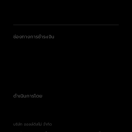
ช่องทางการชำระเงิน
ดำเนินการโดย
บริษัท ออลล์ดิสโม่ จำกัด