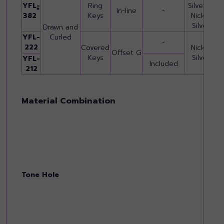
YFL-
Ring
Silver &
*
In-line
-
382
Keys
Nickel
F
Silver
P
Drawn and
YFL-
Curled
-
222
Covered
Nickel
Offset G
Keys
Silver
YFL-
F
Included
212
P
Material Combination
Tone Hole