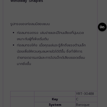
Windway Shapes
รูปทรงของท่อลมมีสองแบบ
ปิด
ท่อลมทรงตรง: เล่นง่ายและมีโทนเสียงที่นุ่มนวล
เหมาะกับผู้ที่เพิ่งเริ่มต้น
ท่อลมทรงโค้ง: เมื่อคุณเล่นจะรู้สึกถึงแรงต้านเล็ก
น้อยเพื่อให้ควบคุมลมหายใจได้ดีขึ้น ซึ่งทำให้การ
ถ่ายทอดอารมณ์และการโปรเจ็กต์เสียงยอดเยี่ยม
มากยิ่งขึ้น
YRT-304BII
Key
C
System
Baroque