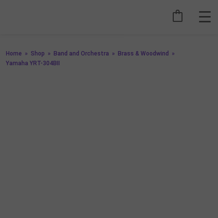
Home
»
Shop
»
Band and Orchestra
»
Brass & Woodwind
»
Yamaha YRT-304BII