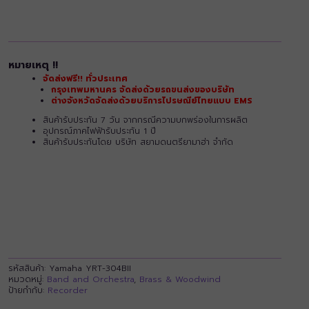
หมายเหตุ !!
จัดส่งฟรี!! ทั่วประเทศ
กรุงเทพมหานคร จัดส่งด้วยรถขนส่งของบริษัท
ต่างจังหวัดจัดส่งด้วยบริการไปรษณีย์ไทยแบบ EMS
สินค้ารับประกัน 7 วัน จากกรณีความบกพร่องในการผลิต
อุปกรณ์ภาคไฟฟ้ารับประกัน 1 ปี
สินค้ารับประกันโดย บริษัท สยามดนตรียามาฮ่า จำกัด
รหัสสินค้า:
Yamaha YRT-304BII
หมวดหมู่:
Band and Orchestra
,
Brass & Woodwind
ป้ายกำกับ:
Recorder