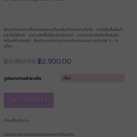
โปรดติดต่อเราเพื่อตรวจสอบสต็อกสินค้าก่อนการสั่งซื้อ กรณีสั่งซื้อสินค้า
แล้วไม่มีสินค้า สงวนสิทธิ์ไม่คืนเงินทุกกรณี เราจะจัดส่งสินค้าเมื่อสินค้า
พร้อมให้ภายหลัง สินค้าบางรายการอาจจะต้องรอระยะเวลาจัดส่ง 5 - 6
เดือน
Original
Current
฿
3,350.00
฿
2,900.00
price
price
was:
is:
฿3,350.00.
฿2,900.00.
รูปแบบการชำระเงิน
หยิบใส่ตะกร้า
ชำระเต็มจำนวน
แบ่งชำระผ่านบัตรเครดิตกับธนาคารที่รองรับ