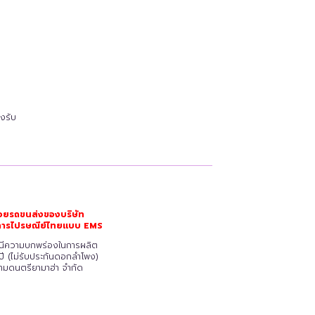
฿9,800.00
งรับ
วยรถขนส่งของบริษัท
ริการไปรษณีย์ไทยแบบ EMS
รณีความบกพร่องในการผลิต
ปี (ไม่รับประกันดอกลำโพง)
ยามดนตรียามาฮ่า จำกัด