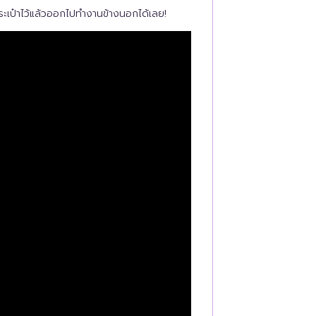
ระเป๋าไว้แล้วออกไปทำงานข้างนอกได้เลย!