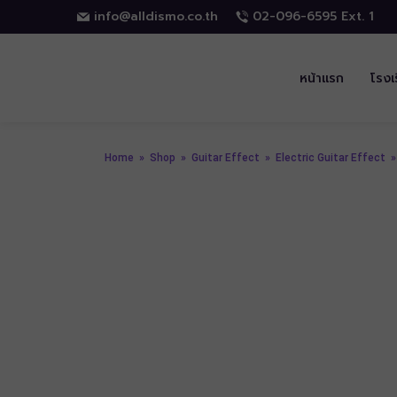
info@alldismo.co.th
02-096-6595 Ext. 1
หน้าแรก
โรงเ
Home
»
Shop
»
Guitar Effect
»
Electric Guitar Effect
»