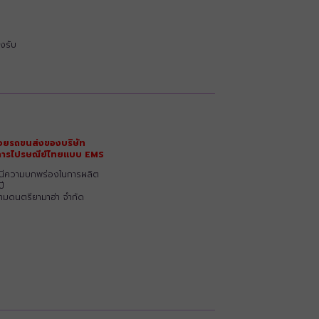
งรับ
วยรถขนส่งของบริษัท
ริการไปรษณีย์ไทยแบบ EMS
รณีความบกพร่องในการผลิต
ปี
ยามดนตรียามาฮ่า จำกัด