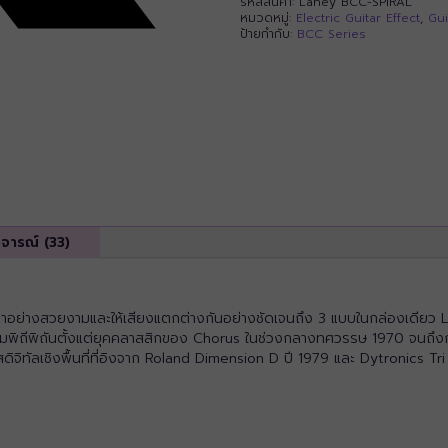
รหัสสินค้า:
Laney BCC-SPIRAL
หมวดหมู่:
Electric Guitar Effect
,
Gui
ป้ายกำกับ:
BCC Series
ิจารณ์ (33)
าอย่างสวยงามและให้เสียงแตกต่างกันอย่างชัดเจนถึง 3 แบบในกล่องเดีย
ยความพิถีพิถันตั้งแต่ยุคคลาสสิกของ Chorus ในช่วงกลางทศวรรษ 1970 จนถ
ิจิทัลเชิงพื้นที่ที่อิงจาก Roland Dimension D ปี 1979 และ Dytronics Tri St