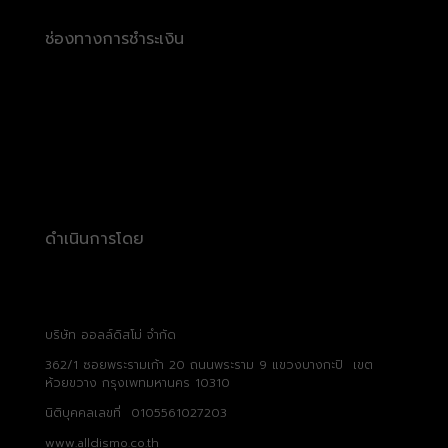
ช่องทางการชำระเงิน
ดำเนินการโดย
บริษัท ออลล์ดิสโม่ จำกัด
362/1 ซอยพระรามเก้า 20 ถนนพระราม 9 แขวงบางกะปิ เขต
ห้วยขวาง กรุงเพทมหานคร 10310
นิติบุคคลเลขที่ 0105561027203
www.alldismo.co.th