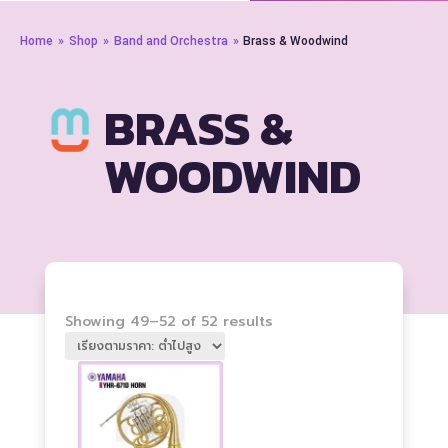
Home
»
Shop
»
Band and Orchestra
»
Brass & Woodwind
BRASS &
WOODWIND
Sorted
Showing 49–52 of 52 results
by
price:
low
to
high