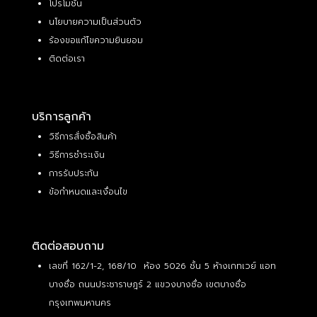
โปรโมชั่น
นโยบายความเป็นส่วนตัว
ร้องขอแก้ไขความยินยอม
ติดต่อเรา
บริการลูกค้า
วิธีการสั่งซื้อสินค้า
วิธีการชำระเงิน
การรับประกัน
ข้อกำหนดและเงื่อนไข
ติดต่อสอบถาม
เลขที่ 162/1-2, 168/10 ห้อง 5026 ชั้น 5 ห้างเกทเวย์ แอท
บางซื่อ ถนนประชาราษฎร์ 2 แขวงบางซื่อ เขตบางซื่อ
กรุงเทพมหานคร