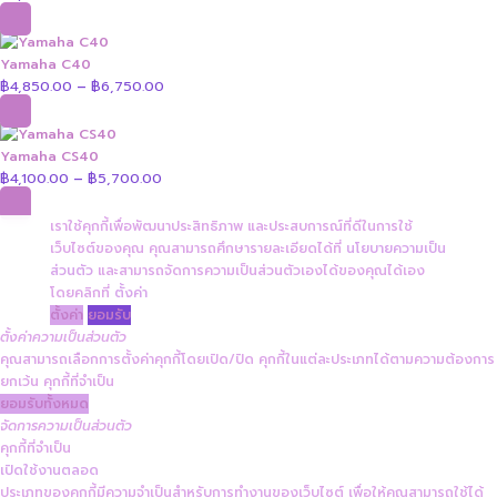
Yamaha C40
฿
4,850.00
฿
6,750.00
Price
–
range:
฿4,850.00
through
Yamaha CS40
฿6,750.00
฿
4,100.00
฿
5,700.00
Price
–
range:
฿4,100.00
เราใช้คุกกี้เพื่อพัฒนาประสิทธิภาพ และประสบการณ์ที่ดีในการใช้
through
เว็บไซต์ของคุณ คุณสามารถศึกษารายละเอียดได้ที่
นโยบายความเป็น
฿5,700.00
ส่วนตัว
และสามารถจัดการความเป็นส่วนตัวเองได้ของคุณได้เอง
โดยคลิกที่
ตั้งค่า
ตั้งค่า
ยอมรับ
ตั้งค่าความเป็นส่วนตัว
คุณสามารถเลือกการตั้งค่าคุกกี้โดยเปิด/ปิด คุกกี้ในแต่ละประเภทได้ตามความต้องการ
ยกเว้น คุกกี้ที่จำเป็น
ยอมรับทั้งหมด
จัดการความเป็นส่วนตัว
คุกกี้ที่จำเป็น
เปิดใช้งานตลอด
ประเภทของคุกกี้มีความจำเป็นสำหรับการทำงานของเว็บไซต์ เพื่อให้คุณสามารถใช้ได้