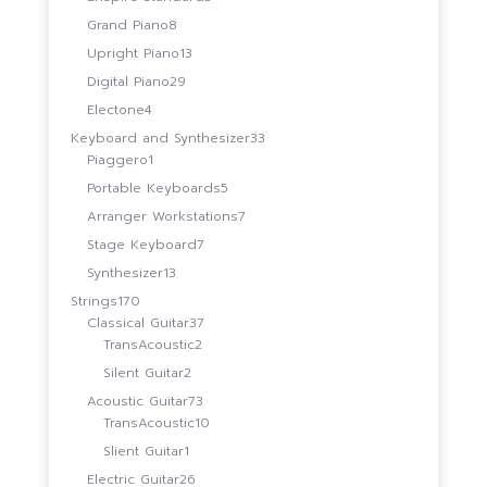
สินค้า
8
Grand Piano
8
สินค้า
13
Upright Piano
13
สินค้า
29
Digital Piano
29
สินค้า
4
Electone
4
สินค้า
33
Keyboard and Synthesizer
33
1
สินค้า
Piaggero
1
สินค้า
5
Portable Keyboards
5
สินค้า
7
Arranger Workstations
7
สินค้า
7
Stage Keyboard
7
สินค้า
13
Synthesizer
13
สินค้า
170
Strings
170
สินค้า
37
Classical Guitar
37
2
สินค้า
TransAcoustic
2
สินค้า
2
Silent Guitar
2
สินค้า
73
Acoustic Guitar
73
สินค้า
10
TransAcoustic
10
สินค้า
1
Slient Guitar
1
สินค้า
26
Electric Guitar
26