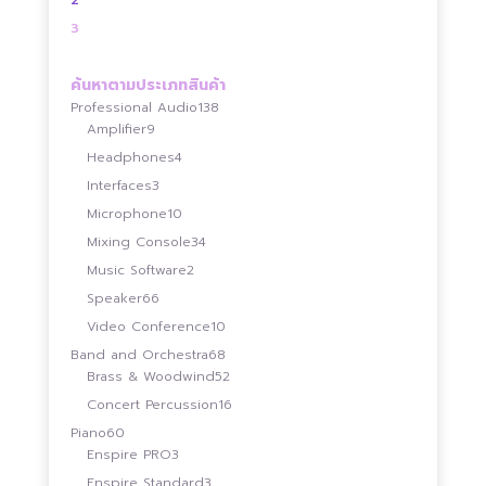
3
ค้นหาตามประเภทสินค้า
138
Professional Audio
138
9
สินค้า
Amplifier
9
สินค้า
4
Headphones
4
สินค้า
3
Interfaces
3
สินค้า
10
Microphone
10
สินค้า
34
Mixing Console
34
สินค้า
2
Music Software
2
สินค้า
66
Speaker
66
สินค้า
10
Video Conference
10
สินค้า
68
Band and Orchestra
68
สินค้า
52
Brass & Woodwind
52
สินค้า
16
Concert Percussion
16
สินค้า
60
Piano
60
สินค้า
3
Enspire PRO
3
สินค้า
3
Enspire Standard
3