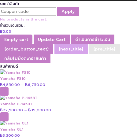
ตะกร้าสินค้า
Apply
No products in the cart.
จำนวนเงินรวม:
฿
0.00
Empty cart
Update Cart
ดำเนินการชำระเงิน
{order_button_text}
{next_title}
{pre_title}
กลับไปยังตะกร้าสินค้า
สินค้าขายดี
Yamaha F310
฿
4,850.00
฿
6,750.00
Price
–
range:
฿4,850.00
through
Yamaha P-145BT
฿6,750.00
฿
22,500.00
฿
39,000.00
Price
–
range:
฿22,500.00
through
Yamaha GL1
฿39,000.00
฿
3,300.00