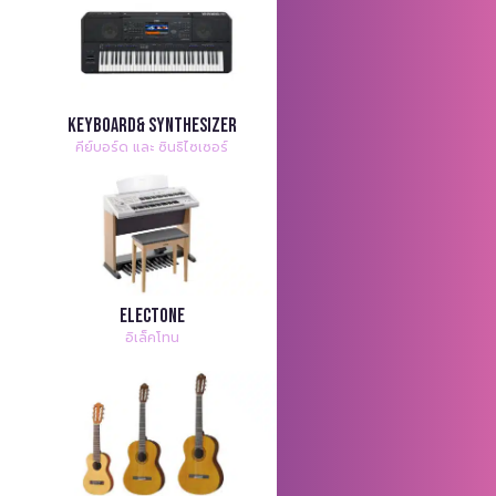
Keyboard& Synthesizer
คีย์บอร์ด และ ซินธิไซเซอร์
Electone
อิเล็คโทน