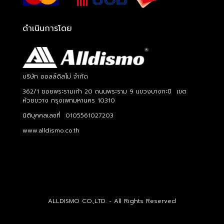
ดำเนินการโดย
บริษัท ออลล์ดิสโม่ จำกัด
362/1 ซอยพระรามเก้า 20 ถนนพระราม 9 แขวงบางกะปิ เขต
ห้วยขวาง กรุงเพทมหานคร 10310
นิติบุคคลเลขที่ 0105561027203
www.alldismo.co.th
ALLDISMO CO.,LTD. - All Rights Reserved