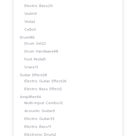
สินค้า
20
Electric Bass
20
สินค้า
9
Violin
9
สินค้า
2
Viola
2
สินค้า
3
Cello
3
สินค้า
86
Drum
86
สินค้า
22
Drum Set
22
สินค้า
48
Drum Hardware
48
สินค้า
5
Foot Pedal
5
สินค้า
11
Snare
11
สินค้า
28
Guitar Effect
28
สินค้า
26
Electric Guitar Effect
26
สินค้า
2
Electric Bass Effect
2
สินค้า
64
Amplifier
64
สินค้า
12
Multi-Input Combo
12
สินค้า
6
Acoustic Guitar
6
สินค้า
33
Electric Guitar
33
สินค้า
11
Electric Bass
11
สินค้า
2
Electronic Drum
2