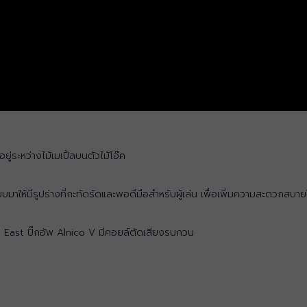
ยู่ระหว่างไม้เมเปิ้ลบนตัวไม้โอ๊ค
าให้มีรูปร่างที่กะทัดรัดและพอดีมือสำหรับผู้เล่น เพื่อเพิ่มความสะดวกสบายใ
 East ปิ๊กอัพ Alnico V มีคอยล์ตัดเสียงรบกวน