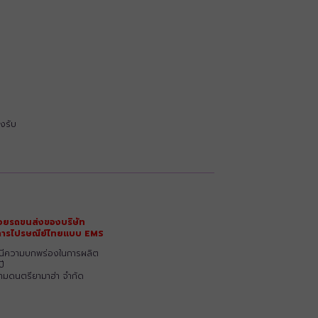
งรับ
วยรถขนส่งของบริษัท
ริการไปรษณีย์ไทยแบบ EMS
รณีความบกพร่องในการผลิต
ปี
ยามดนตรียามาฮ่า จำกัด