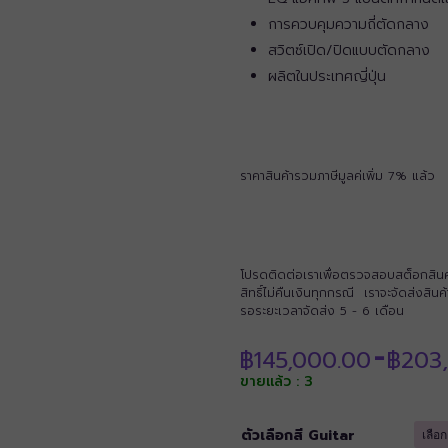
การควบคุมความถี่ตัดกลาง
สวิตซ์เปิด/ปิดแบบตัดกลาง
ผลิตในประเทศญี่ปุ่น
ราคาสินค้ารวมภาษีมูลค่เพิ่ม 7% แล้ว
โปรดติดต่อเราเพื่อตรวจสอบสต็อกสินค้าก
สิทธิ์ไม่คืนเงินทุกกรณี เราจะจัดส่งสิ
รอระยะเวลาจัดส่ง 5 - 6 เดือน
฿
145,000.00
฿
203
–
ขายแล้ว : 3
ตัวเลือกสี Guitar