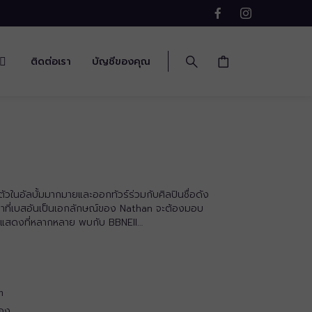
ติดต่อเรา
บัญชีของคุณ
ในอัลบั้มมากมายและออกทัวร์ร่วมกับศิลปินชื่อดัง
มดาที่เบสอันเป็นเอกลักษณ์ของ Nathan จะต้องมอบ
รแสดงที่หลากหลาย พบกับ BBNEII…
m
เอง