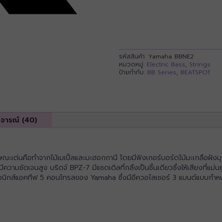
รหัสสินค้า:
Yamaha BBNE2
หมวดหมู่:
Electric Bass
,
Strings
ป้ายกำกับ:
BB Series
,
BEATSPOT
ิจารณ์ (40)
ณะเด่นคือทำจากไม้เมเปิ้ลและมะฮอกกานี โดยมีฟิงเกอร์บอร์ดไม้มะเกลือฝังมุ
มีความชัดเจนสูง บริดจ์ BPZ-7 มีแซดเดิลที่กลึงเป็นชิ้นเดียวซึ่งให้เสียงที่แม่
รอนิกส์แอคทีฟ 5 คอนโทรลของ Yamaha ซึ่งมีอีควอไลเซอร์ 3 แบนด์แบบกำหนดเ