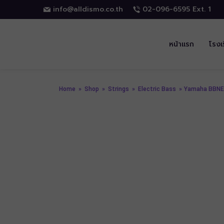
info@alldismo.co.th
02-096-6595 Ext. 1
หน้าแรก
โรงเ
Home
»
Shop
»
Strings
»
Electric Bass
»
Yamaha BBNE