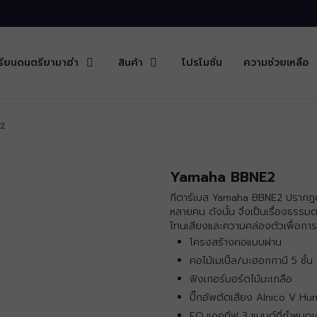
รียนดนตรียามาฮ่า
สินค้า
โปรโมชั่น
ความช่วยเหลือ
2
Yamaha BBNE2
กีตาร์เบส Yamaha BBNE2 ปรากฏตัว
หลายคน ดังนั้น จึงเป็นเรื่องธรร
โทนเสียงและความคล่องตัวเพื่อกา
โครงสร้างคอแบบผ่าน
คอไม้เมเปิ้ล/มะฮอกกานี 5 ชั้น
ฟิงเกอร์บอร์ดไม้มะเกลือ
ปิ๊กอัพตัดเสียง Alnico V Hu
EQ แอคทีฟ 3 แบนด์ที่กำหนด