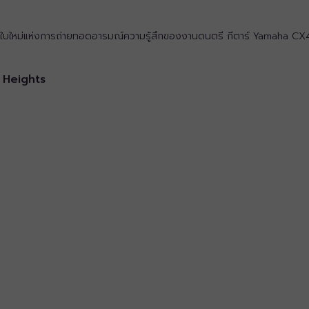
บใหม่แห่งการถ่ายทอดอารมณ์ความรู้สึกของงานดนตรี กีตาร์ Yamaha CX40 นี
 Heights