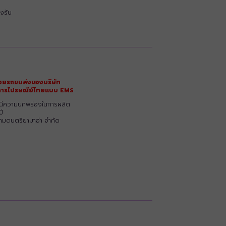
งรับ
วยรถขนส่งของบริษัท
ริการไปรษณีย์ไทยแบบ EMS
รณีความบกพร่องในการผลิต
ปี
ยามดนตรียามาฮ่า จำกัด