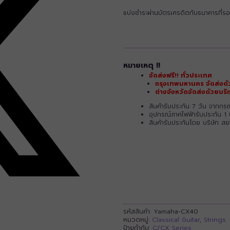
แบ่งชำระผ่านบัตรเครดิตกับธนาคารที่รอ
หมายเหตุ !!
จัดส่งฟรี!! ทั่วประเทศ
กรุงเทพมหานคร จัดส่งด้
ต่างจังหวัดจัดส่งด้วยบ
สินค้ารับประกัน 7 วัน จากก
อุปกรณ์ภาคไฟฟ้ารับประกัน 1 
สินค้ารับประกันโดย บริษัท ส
รหัสสินค้า:
Yamaha-CX40
หมวดหมู่:
Classical Guitar
,
Strings
ป้ายกำกับ:
C/CX Series