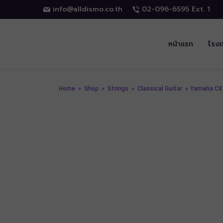
info@alldismo.co.th
02-096-6595 Ext. 1
หน้าแรก
โรงเ
Home
»
Shop
»
Strings
»
Classical Guitar
»
Yamaha CX