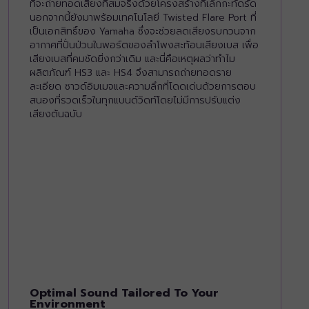
ที่จะถ่ายทอดเสียงที่สมจริงด้วยโครงสร้างที่เล็กกะทัดรัด
นอกจากนี้ยังมาพร้อมเทคโนโลยี Twisted Flare Port ที่
เป็นเอกสิทธิ์ของ Yamaha ซึ่งจะช่วยลดเสียงรบกวนจาก
อากาศที่ปั่นป่วนในพอร์ตของลำโพงสะท้อนเสียงเบส เพื่อ
เสียงเบสที่คมชัดยิ่งกว่าเดิม และนี่คือเหตุผลว่าทำไม
ผลิตภัณฑ์ HS3 และ HS4 จึงสามารถถ่ายทอดราย
ละเอียด ซาวด์อิมเมจและความลึกที่โดดเด่นด้วยการตอบ
สนองที่รวดเร็วในทุกแบนด์วิดท์โดยไม่มีการปรับแต่ง
เสียงต้นฉบับ
Optimal Sound Tailored To Your
Environment