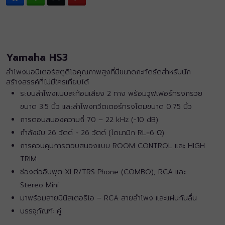
Yamaha HS3
ลำโพงมอนิเตอร์สตูดิโอคุณภาพสูงที่มีขนาดกะทัดรัดสำหรับนัก
สร้างสรรค์ที่ไม่มีใครเทียบได้
ระบบลำโพงแบบสะท้อนเสียง 2 ทาง พร้อมวูฟเฟอร์ทรงกรวย
ขนาด 3.5 นิ้ว และลำโพงทวีตเตอร์ทรงโดมขนาด 0.75 นิ้ว
การตอบสนองความถี่ 70 – 22 kHz (-10 dB)
กำลังขับ 26 วัตต์ + 26 วัตต์ (ไดนามิก RL=6 Ω)
การควบคุมการตอบสนองแบบ ROOM CONTROL และ HIGH
TRIM
ช่องต่ออินพุต XLR/TRS Phone (COMBO), RCA และ
Stereo Mini
มาพร้อมสายมินิสเตอริโอ – RCA สายลำโพง และแผ่นกันลื่น
บรรจุภัณฑ์: คู่