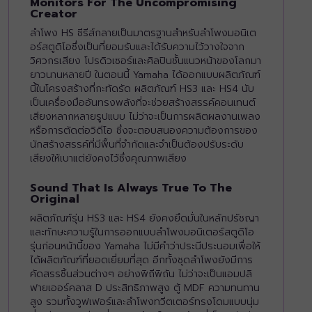
Monitors For The Uncompromising
Creator
ลำโพง HS ซีรีส์กลายเป็นมาตรฐานสำหรับลำโพงมอนิเต
อร์สตูดิโอซึ่งเป็นที่ยอมรับและได้รับความไว้วางใจจาก
วิศวกรเสียง โปรดิวเซอร์และศิลปินชั้นแนวหน้าของโลกมา
ยาวนานหลายปี ในตอนนี้ Yamaha ได้ออกแบบผลิตภัณฑ์
นี้ในโครงสร้างที่กะทัดรัด ผลิตภัณฑ์ HS3 และ HS4 นับ
เป็นเครื่องมืออันทรงพลังที่จะช่วยสร้างสรรค์คอนเทนต์
เสียงหลากหลายรูปแบบ ไม่ว่าจะเป็นการผลิตผลงานเพลง
หรือการตัดต่อวิดีโอ ซึ่งจะตอบสนองความต้องการของ
นักสร้างสรรค์ที่มีพื้นที่จำกัดและจำเป็นต้องปรับระดับ
เสียงให้เบาแต่ยังคงไว้ซึ่งคุณภาพเสียง
Sound That Is Always True To The
Original
ผลิตภัณฑ์รุ่น HS3 และ HS4 ยังคงยึดมั่นในหลักปรัชญา
และทักษะความรู้ในการออกแบบลำโพงมอนิเตอร์สตูดิโอ
รุ่นก่อนหน้านี้ของ Yamaha ไม่มีคำว่าประนีประนอมเพื่อให้
ได้ผลิตภัณฑ์ที่ยอดเยี่ยมที่สุด อีกทั้งชุดลำโพงยังมีการ
คัดสรรชิ้นส่วนต่างๆ อย่างพิถีพิถัน ไม่ว่าจะเป็นแอมปลิ
ฟายเออร์คลาส D ประสิทธิภาพสูง ตู้ MDF ความทนทาน
สูง รวมทั้งวูฟเฟอร์และลำโพงทวีตเตอร์ทรงโดมแบบนุ่ม