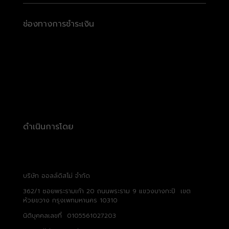
ช่องทางการชำระเงิน
ดำเนินการโดย
บริษัท ออลล์ดิสโม่ จำกัด
362/1 ซอยพระรามเก้า 20 ถนนพระราม 9 แขวงบางกะปิ เขต
ห้วยขวาง กรุงเพทมหานคร 10310
นิติบุคคลเลขที่ 0105561027203