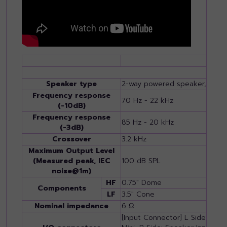
Speaker type
2-way powered speaker, Bass-
Frequency response
70 Hz - 22 kHz
(-10dB)
Frequency response
85 Hz - 20 kHz
(-3dB)
Crossover
3.2 kHz
Maximum Output Level
(Measured peak, IEC
100 dB SPL
noise@1m)
HF
0.75" Dome
Components
LF
3.5" Cone
Nominal impedance
6 Ω
[Input Connector] L Side: CO