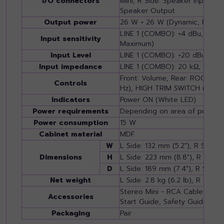
I/O connectors
Mini, R Side: Speaker Input; 
Speaker Output
Output power
26 W + 26 W (Dynamic, RL=6 Ω
LINE 1 (COMBO): +4 dBu, LINE 2
Input sensitivity
Maximum)
Input Level
LINE 1 (COMBO): +20 dBu, LINE
Input impedance
LINE 1 (COMBO): 20 kΩ, LINE 2 
Front: Volume, Rear: ROOM 
Controls
Hz), HIGH TRIM SWITCH (+2/0/
Indicators
Power ON (White LED)
Power requirements
Depending on area of purchas
Power consumption
15 W
Cabinet material
MDF
W
L Side: 132 mm (5.2"), R Side: 
Dimensions
H
L Side: 223 mm (8.8"), R Side:
D
L Side: 189 mm (7.4"), R Side: 
Net weight
L Side: 2.8 kg (6.2 lb), R Side: 2
Stereo Mini - RCA Cable 1.5 m,
Accessories
Start Guide, Safety Guide
Packaging
Pair