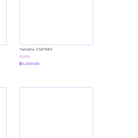
Yamaha CSAT940
ให้คะแนน
฿
1,000.00
4.91
.00
ตั้งแต่ 1-5
คะแนน
.00