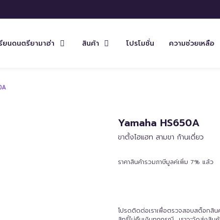
รียนดนตรียามาฮ่า
สินค้า
โปรโมชั่น
ความช่วยเหลือ
0A
Yamaha HS650A
ขาตั้งไฮแฮท สามขา ก้านเดี่ยว
ราคาสินค้ารวมภาษีมูลค่เพิ่ม 7% แล้ว
โปรดติดต่อเราเพื่อตรวจสอบสต็อกสินค้าก
สิทธิ์ไม่คืนเงินทุกกรณี เราจะจัดส่งสิ