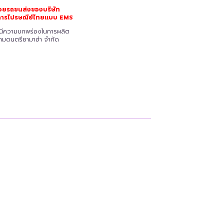
วยรถขนส่งของบริษัท
ริการไปรษณีย์ไทยแบบ EMS
รณีความบกพร่องในการผลิต
ยามดนตรียามาฮ่า จำกัด