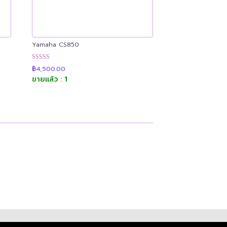
Yamaha CS850
ให้คะแนน
฿
4,500.00
4.89
ขายแล้ว : 1
ตั้งแต่ 1-5
คะแนน