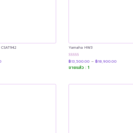
 CSAT942
Yamaha HW3
Price
น
ให้คะแนน
0
฿
13,500.00
–
฿
18,900.00
range:
4.91
฿13,500
ขายแล้ว : 1
ตั้งแต่ 1-5
through
คะแนน
฿18,900