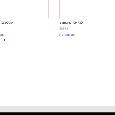
 CS650A
Yamaha CH755
น
ให้คะแนน
.00
฿
2,100.00
4.91
 : 1
ตั้งแต่ 1-5
คะแนน