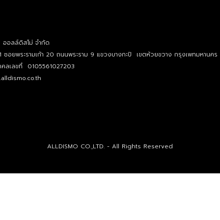
ท ออลล์ดิสโม่ จำกัด
1 ซอยพระรามเก้า 20 ถนนพระราม 9 แขวงบางกะปิ เขตห้วยขวาง กรุงเพทมหานคร
บุคคลเลขที่ 0105561027203
alldismo.co.th
ALLDISMO CO.,LTD. - All Rights Reserved