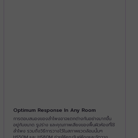
Optimum Response In Any Room
การตอบสนองของลำโพงอาจแตกต่างกันอย่างมากขึ้น
อยู่กับขนาด รูปร่าง และคุณภาพเสียงของพื้นผิวห้องที่ใช้
ลำโพง รวมถึงวิธีการวางไว้ในสภาพแวดล้อมนั้นๆ
HS50M และ HS80M ช่วยให้คุณจับคู่ห้องและจัดวาง