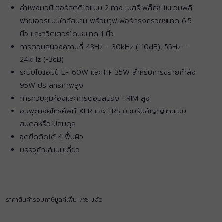
ลำโพงมอนิเตอร์สตูดิโอแบบ 2 ทาง เบสรีเฟล็กซ์ ไบแอมพลิ
ฟายเออร์แบบใกล้สนาม พร้อมวูฟเฟอร์ทรงกรวยขนาด 6.5
นิ้ว และทวีตเตอร์โดมขนาด 1 นิ้ว
การตอบสนองความถี่ 43Hz – 30kHz (-10dB), 55Hz –
24kHz (-3dB)
ระบบไบแอมป์ LF 60W และ HF 35W สำหรับการขยายกำลัง
95W ประสิทธิภาพสูง
การควบคุมห้องและการตอบสนอง TRIM สูง
อินพุตแจ็คโทรศัพท์ XLR และ TRS ยอมรับสัญญาณแบบ
สมดุลหรือไม่สมดุล
จุดยึดติดได้ 4 พื้นผิว
บรรจุภัณฑ์แบบเดี่ยว
ราคาสินค้ารวมภาษีมูลค่เพิ่ม 7% แล้ว