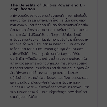
The Benefits of Built-in Power and Bi-
amplification
ลำโพงมอนิเตอร์แบบขยายเสียงสองทิศทางกำลังขับนั้น
ให้เสียงที่ไพเราะและมีพลังมากที่สุด และนั่นคือเหตุผลว่า
ทำไมลำโพงเหล่านี้จึงกลายเป็นตัวเลือกแรกของมืออาชีพ
ด้านเสียงทั่วโลกสำหรับการมอนิเตอร์เสียงใกล้และกลาง
นอกจากข้อได้เปรียบที่ชัดเจนคือคุณไม่จำเป็นต้องมี
เครื่องขยายเสียงแยกกันแล้ว ความจริงที่ว่าเครื่องขยาย
เสียงและลำโพงนั้นรวมอยู่ในหน่วยเดียว หมายความว่า
เครื่องขยายเสียงนั้นสามารถจับคู่กับคุณลักษณะของ
ลำโพงที่ใช้ได้อย่างสมบูรณ์แบบ ดังนั้นคุณจะได้รับ
ประสิทธิภาพที่เหนือกว่าอย่างสม่ำเสมอจากแหล่งใดๆ ใน
สภาพแวดล้อมการฟังเกือบทุกแบบ การขยายเสียงสอง
ทิศทางหมายความว่าเครื่องขยายเสียงแยกกันจะถูกใช้เพื่อ
ขับลำโพงความถี่ต่ำ-กลางและสูง และสิ่งนี้จะขจัด
ปฏิสัมพันธ์ระหว่างลำโพงทั้งสอง รวมถึงการตอบสนอง
และความผิดปกติของเฟสที่เกิดจากเครือข่ายครอส
โอเวอร์แบบพาสซีฟ ลำโพงทั้งสองตัวสามารถทำงานได้ที่
ระดับประสิทธิภาพที่เหมาะสมที่สุดเพื่อคุณภาพเสียงโดย
รวมที่สูงตามไปด้วย