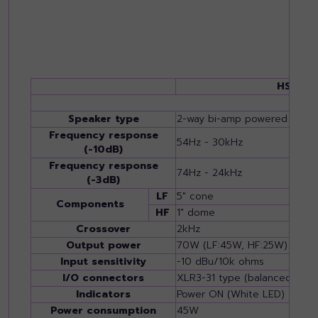
HS5IW
Speaker type
2-way bi-amp powered studi
Frequency response
54Hz - 30kHz
(-10dB)
Frequency response
74Hz - 24kHz
(-3dB)
LF
5" cone
Components
HF
1" dome
Crossover
2kHz
Output power
70W (LF:45W, HF:25W)
Input sensitivity
-10 dBu/10k ohms
I/O connectors
XLR3-31 type (balanced), PH
Indicators
Power ON (White LED)
Power consumption
45W