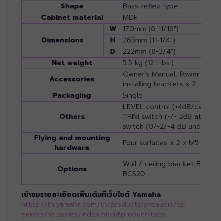
Shape
Bass-reflex type
Cabinet material
MDF
W
170mm (6-11/16")
Dimensions
H
285mm (11-1/4")
D
222mm (8-3/4")
Net weight
5.5 kg (12.1 lbs.)
Owner's Manual, Power cord,
Accessories
installing brackets x 2
Packaging
Single
LEVEL control (+4dB/center c
Others
TRIM switch (+/- 2dB at H
switch (0/-2/-4 dB under 50
Flying and mounting
Four surfaces x 2 x M5 (60 
hardware
Wall / ceiling bracket BWS20,
Options
BCS20
เข้าชมรายละเอียดเพิ่มเติมที่เว็บไซต์ Yamaha
https://th.yamaha.com/th/products/proaudio/sp
eakers/hs_series/index.html#product-tabs