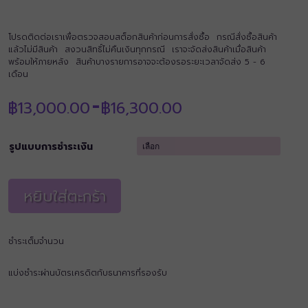
โปรดติดต่อเราเพื่อตรวจสอบสต็อกสินค้าก่อนการสั่งซื้อ กรณีสั่งซื้อสินค้า
แล้วไม่มีสินค้า สงวนสิทธิ์ไม่คืนเงินทุกกรณี เราจะจัดส่งสินค้าเมื่อสินค้า
พร้อมให้ภายหลัง สินค้าบางรายการอาจจะต้องรอระยะเวลาจัดส่ง 5 - 6
เดือน
Price
฿
13,000.00
฿
16,300.00
–
range:
฿13,000.00
through
รูปแบบการชำระเงิน
฿16,300.00
หยิบใส่ตะกร้า
ชำระเต็มจำนวน
แบ่งชำระผ่านบัตรเครดิตกับธนาคารที่รองรับ