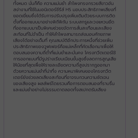
ทั้งหมด นั่นก็คือ ความแม่นยำ ลำโพงทรงกรวยสีขาวอัน
สง่างามที่ใช้ในมอนิเตอร์ซีรีส์ HS มอบประสิทธิภาพเสียงที่
ยอดเยี่ยมซึ่งได้รับการปรับปรุงเพิ่มเติมด้วยระบบการติด
ตั้งที่ออกแบบมาอย่างพิถีพิถัน ระบบสกรูและวงแหวนยึด
ที่ออกแบบมาเป็นพิเศษช่วยขจัดการสั่นสะเทือนและเสียง
สะท้อนที่ไม่จำเป็น ทำให้ลำโพงสามารถส่งมอบศักยภาพ
เสียงได้อย่างเต็มที่ คุณสมบัติอีกประการหนึ่งที่ช่วยเพิ่ม
ประสิทธิภาพของวูฟเฟอร์คือแม่เหล็กที่คัดเลือกมาเพื่อให้
ตอบสนองความถี่ต่ำที่แม่นยำและมั่นคง โครงทวีตเตอร์ใช้
การออกแบบที่มีรูปร่างเรียบเนียนขั้นสูงซึ่งลดการสูญเสีย
ให้น้อยที่สุดเพื่อให้รายละเอียดความถี่สูงปรากฏออกมา
ด้วยความแม่นยำที่น่าทึ่ง ความหนาพิเศษของโครงทวีต
เตอร์ยังช่วยลดเสียงสะท้อนที่อาจรบกวนความชัดเจน
ของเสียงสูง ผลลัพธ์โดยรวมคือการตอบสนองที่ราบรื่น
และแม่นยำอย่างไม่ธรรมดาตลอดทั้งสเปกตรัมเสียง