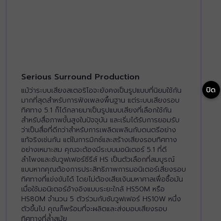
Serious Surround Production
ปิด
แม้ว่าระบบเสียงสเตอริโอจะยังคงเป็นรูปแบบที่นิยมใช้กัน
มากที่สุดสำหรับการฟังเพลงพื้นฐาน แต่ระบบเสียงรอบ
ทิศทาง 5.1 ก็ได้กลายมาเป็นรูปแบบเสียงที่เลือกใช้กัน
สำหรับสื่อภาพขั้นสูงในปัจจุบัน และเริ่มได้รับการยอมรับ
ว่าเป็นสื่อที่ดีกว่าสำหรับการเพลิดเพลินกับดนตรีอย่าง
แท้จริงเช่นกัน แต่ในการมิกซ์และสร้างเสียงรอบทิศทาง
อย่างเหมาะสม คุณจะต้องมีระบบมอนิเตอร์ 5.1 ที่ดี
ลำโพงและซับวูฟเฟอร์ซีรีส์ HS เป็นตัวเลือกที่สมบูรณ์
แบบหากคุณต้องการประสิทธิภาพการมอนิเตอร์เสียงรอบ
ทิศทางที่แข่งขันได้ โดยไม่ต้องเสียเงินมหาศาลเพื่อซื้อมัน
เมื่อใช้มอนิเตอร์อ้างอิงแบบระยะใกล้ HS50M หรือ
HS80M จำนวน 5 ตัวร่วมกับซับวูฟเฟอร์ HS10W หนึ่ง
ตัวขึ้นไป คุณก็พร้อมที่จะผลิตและส่งมอบเสียงรอบ
ทิศทางที่ล้ำสมัย