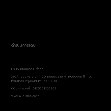
ดำเนินการโดย
บริษัท ออลล์ดิสโม่ จำกัด
362/1 ซอยพระรามเก้า 20 ถนนพระราม 9 แขวงบางกะปิ เขต
ห้วยขวาง กรุงเพทมหานคร 10310
นิติบุคคลเลขที่ 0105561027203
www.alldismo.co.th