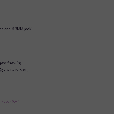
st and 6.3MM jack)
ูงxกว้างxลึก)
ูง x กว้าง x ลึก)
th/dbv410-4