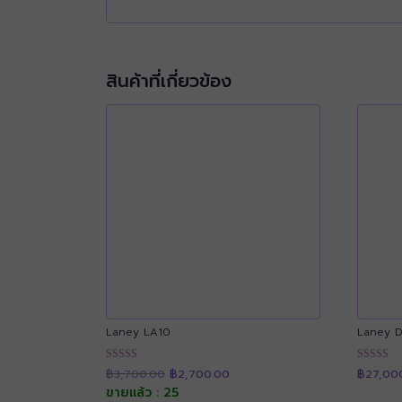
สินค้าที่เกี่ยวข้อง
Laney LA10
Laney 
Original
Current
ให้คะแนน
ให้คะแน
฿
3,700.00
฿
2,700.00
฿
27,00
price
price
4.90
4.91
was:
is:
ขายแล้ว : 25
ตั้งแต่ 1-5
ตั้งแต่ 1-5
฿3,700.00.
฿2,700.00.
คะแนน
คะแนน