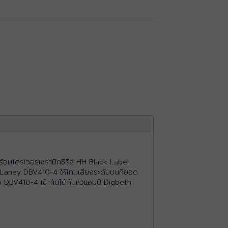
มไดรเวอร์เซรามิกซีรีส์ HH Black Label
้ว Laney DBV410-4 ให้โทนเสียงระดับบนที่ยอด
อ DBV410-4 เข้ากันได้กับหัวแอมป์ Digbeth