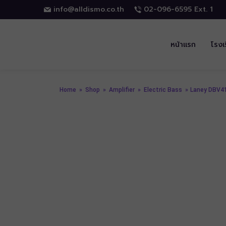
info@alldismo.co.th
02-096-6595 Ext. 1
หน้าแรก
โรงเ
Home
»
Shop
»
Amplifier
»
Electric Bass
»
Laney DBV4