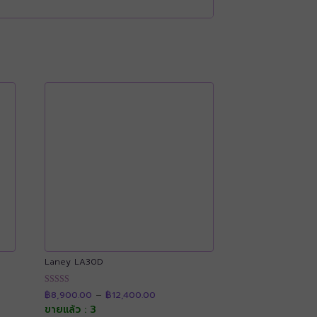
Laney LA30D
Price
ให้คะแนน
฿
8,900.00
–
฿
12,400.00
range:
4.92
0
฿8,900.00
ขายแล้ว : 3
ตั้งแต่ 1-5
through
คะแนน