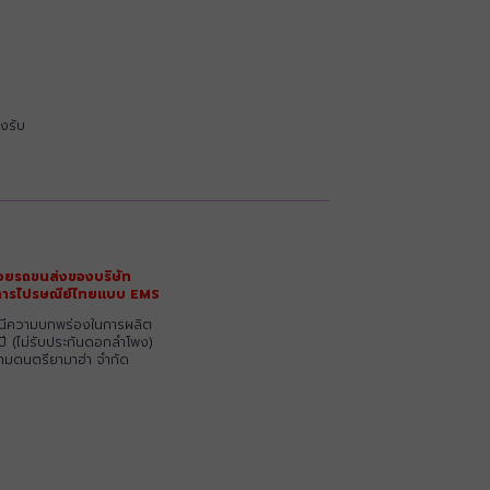
งรับ
วยรถขนส่งของบริษัท
ริการไปรษณีย์ไทยแบบ EMS
รณีความบกพร่องในการผลิต
ปี (ไม่รับประกันดอกลำโพง)
ยามดนตรียามาฮ่า จำกัด