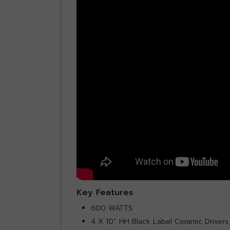
Key Features
600 WATTS
4 X 10” HH Black Label Ceramic Drivers