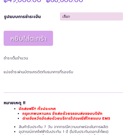
range:
฿49,000.00
through
รูปแบบการชำระเงิน
฿68,600.00
หยิบใส่ตะกร้า
ชำระเต็มจำนวน
แบ่งชำระผ่านบัตรเครดิตกับธนาคารที่รองรับ
หมายเหตุ !!
จัดส่งฟรี!! ทั่วประเทศ
กรุงเทพมหานคร จัดส่งด้วยรถขนส่งของบริษัท
ต่างจังหวัดจัดส่งด้วยบริการไปรษณีย์ไทยแบบ EMS
สินค้ารับประกัน 7 วัน จากกรณีความบกพร่องในการผลิต
อุปกรณ์ภาคไฟฟ้ารับประกัน 1 ปี
(ไม่รับประกันดอกลำโพง)