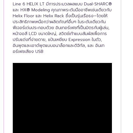
Line 6 HELIX LT มีการประมวลผลแบบ Dual-SHARC®
และ HX® Modeling คุณภาพระดับมืออาชีพเช่นเดียวกับ
Helix Floor และ Helix Rack ซึ่งเป็นรุ่นเรือธง—โดยให้
ประสิทธิภาพเหนือกว่าผลิตภัณฑ์อื่นๆ ในระดับเดียวกัน
ฟีเจอร์เด่นประกอบด้วย อินเทอร์เฟซที่เป็นมิตรกับผู้เล่น,
หน้าจอสี LCD ขนาดใหญ่, สวิตช์เท้าแบบสัมผัสเพื่อการ
ปรับแต่งที่ง่ายดาย, แป้นเหยียบ Expression ในตัว,
อินพุตและเอาต์พุตแบบอนาล็อกและดิจิทัล, และ อินเท
อร์เฟซเสียง USB