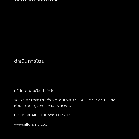
ดำเนินการโดย
บริษัท ออลล์ดิสโม่ จำกัด
362/1 ซอยพระรามเก้า 20 ถนนพระราม 9 แขวงบางกะปิ เขต
ห้วยขวาง กรุงเพทมหานคร 10310
นิติบุคคลเลขที่ 0105561027203
www.alldismo.co.th