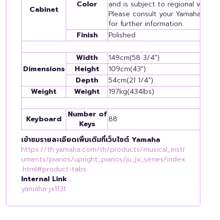
Color
and is subject to regional variatio
Cabinet
Please consult your Yamaha deal
for further information.
Finish
Polished
Width
149cm(58 3/4")
Dimensions
Height
109cm(43")
Depth
54cm(21 1/4")
Weight
Weight
197kg(434lbs)
Co
Number of
Keyboard
88
Keys
เข้าชมรายละเอียดเพิ่มเติมที่เว็บไซต์ Yamaha
https://th.yamaha.com/th/products/musical_instr
uments/pianos/upright_pianos/ju_jx_series/index
.html#product-tabs
Internal Link
yamaha-jx113t