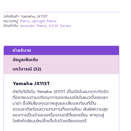
รหัสสินค้า:
Yamaha_JX113T
หมวดหมู่:
Piano
,
Upright Piano
ป้ายกำกับ:
Acoustic Piano
,
JU/JX Series
คำอธิบาย
ข้อมูลเพิ่มเติม
บทวิจารณ์ (32)
Yamaha JX113T
อัพไรท์เปียโน Yamaha JX113T เป็นเปียโนขนาดกะทัดรัด
ที่ออกแบบตามปรัชญาการออกแบบเปียโนแนวตั้งของยา
มาฮ่า ซึ่งให้เสียงคุณภาพสูงและเสียงสะท้อนที่เป็น
ธรรมชาติพร้อมความทนทานที่ยอดเยี่ยม สัมผัสความสุข
ของการเป็นเจ้าของเครื่องดนตรีที่ยอดเยี่ยม พาคุณสู่
ไลฟ์สไตล์แบบใหม่ซึ่งเต็มไปด้วยเสียงดนตรี