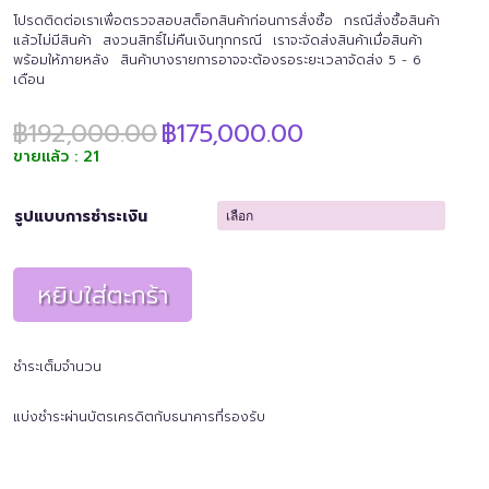
โปรดติดต่อเราเพื่อตรวจสอบสต็อกสินค้าก่อนการสั่งซื้อ กรณีสั่งซื้อสินค้า
แล้วไม่มีสินค้า สงวนสิทธิ์ไม่คืนเงินทุกกรณี เราจะจัดส่งสินค้าเมื่อสินค้า
พร้อมให้ภายหลัง สินค้าบางรายการอาจจะต้องรอระยะเวลาจัดส่ง 5 - 6
เดือน
Original
Current
฿
192,000.00
฿
175,000.00
price
price
ขายแล้ว : 21
was:
is:
฿192,000.00.
฿175,000.00.
รูปแบบการชำระเงิน
หยิบใส่ตะกร้า
ชำระเต็มจำนวน
แบ่งชำระผ่านบัตรเครดิตกับธนาคารที่รองรับ