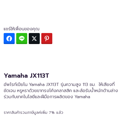
แชร์ให้เพื่อนของคุณ
Facebook
Line
Twitter
Pinterest
Yamaha JX113T
อัพไรท์เปียโน Yamaha JX113T รุ่นความสูง 113 ซม. ให้เสียงที่
ชัดเจน หรูหราด้วยขาทรงโค้งคลาสสิค และล้อรับน้ำหนักด้านล่าง
ร่วมกับเทคโนโลยีและฝีมือการผลิตของ Yamaha
ราคาสินค้ารวมภาษีมูลค่เพิ่ม 7% แล้ว