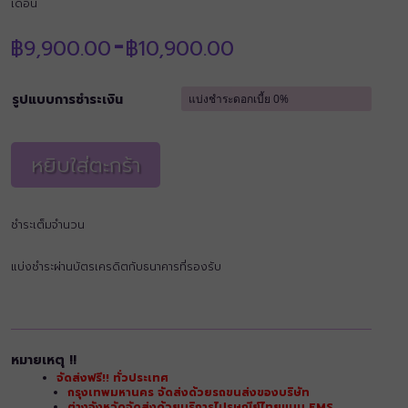
เดือน
Price
฿
9,900.00
฿
10,900.00
–
range:
฿9,900.00
through
รูปแบบการชำระเงิน
฿10,900.00
หยิบใส่ตะกร้า
ชำระเต็มจำนวน
แบ่งชำระผ่านบัตรเครดิตกับธนาคารที่รองรับ
หมายเหตุ !!
จัดส่งฟรี!! ทั่วประเทศ
กรุงเทพมหานคร จัดส่งด้วยรถขนส่งของบริษัท
ต่างจังหวัดจัดส่งด้วยบริการไปรษณีย์ไทยแบบ EMS