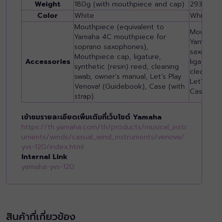
Weight
180g (with mouthpiece and cap)
293g (wi
Color
White
White
Mouthpiece (equivalent to
Mouthpie
Yamaha 4C mouthpiece for
Yamaha 4
soprano saxophones),
saxophon
Mouthpiece cap, ligature,
Accessories
ligature, 
synthetic (resin) reed, cleaning
cleaning 
swab, owner’s manual, Let’s Play
Let’s Pla
Venova! (Guidebook), Case (with
Case (wit
strap)
เข้าชมรายละเอียดเพิ่มเติมที่เว็บไซต์ Yamaha
https://th.yamaha.com/th/products/musical_instr
uments/winds/casual_wind_instruments/venova/
yvs-120/index.html
Internal Link
yamaha-yvs-120
สินค้าที่เกี่ยวข้อง