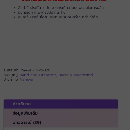
สินค้ารับประกัน 7 วัน จากกรณีความบกพร่องในการผลิต
อุปกรณ์ภาคไฟฟ้ารับประกัน 1 ปี
สินค้ารับประกันโดย บริษัท สยามดนตรียามาฮ่า จำกัด
รหัสสินค้า:
Yamaha YVS-120
หมวดหมู่:
Band and Orchestra
,
Brass & Woodwind
ป้ายกำกับ:
Venova
คำอธิบาย
ข้อมูลเพิ่มเติม
บทวิจารณ์ (39)