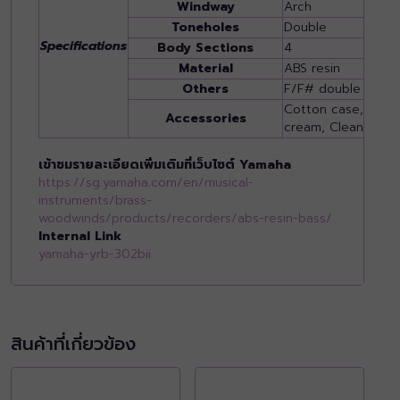
Windway
Arch
Toneholes
Double
Specifications
Body Sections
4
Material
ABS resin
Others
F/F# double keys
Cotton case, Finge
Accessories
cream, Cleaning ro
เข้าชมรายละเอียดเพิ่มเติมที่เว็บไซต์ Yamaha
https://sg.yamaha.com/en/musical-
instruments/brass-
woodwinds/products/recorders/abs-resin-bass/
Internal Link
yamaha-yrb-302bii
สินค้าที่เกี่ยวข้อง