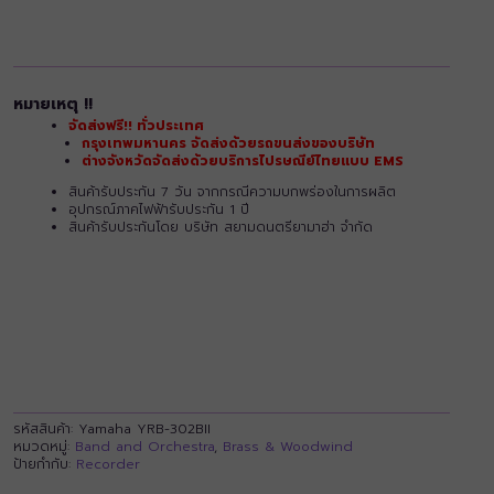
หมายเหตุ !!
จัดส่งฟรี!! ทั่วประเทศ
กรุงเทพมหานคร จัดส่งด้วยรถขนส่งของบริษัท
ต่างจังหวัดจัดส่งด้วยบริการไปรษณีย์ไทยแบบ EMS
สินค้ารับประกัน 7 วัน จากกรณีความบกพร่องในการผลิต
อุปกรณ์ภาคไฟฟ้ารับประกัน 1 ปี
สินค้ารับประกันโดย บริษัท สยามดนตรียามาฮ่า จำกัด
รหัสสินค้า:
Yamaha YRB-302BII
หมวดหมู่:
Band and Orchestra
,
Brass & Woodwind
ป้ายกำกับ:
Recorder