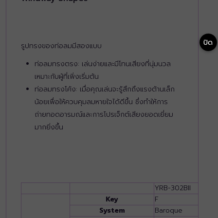
ปิด
รูปทรงของท่อลมมีสองแบบ
ท่อลมทรงตรง: เล่นง่ายและมีโทนเสียงที่นุ่มนวล
เหมาะกับผู้ที่เพิ่งเริ่มต้น
ท่อลมทรงโค้ง: เมื่อคุณเล่นจะรู้สึกถึงแรงต้านเล็ก
น้อยเพื่อให้ควบคุมลมหายใจได้ดีขึ้น ซึ่งทำให้การ
ถ่ายทอดอารมณ์และการโปรเจ็กต์เสียงยอดเยี่ยม
มากยิ่งขึ้น
YRB-302BII
Key
F
System
Baroque